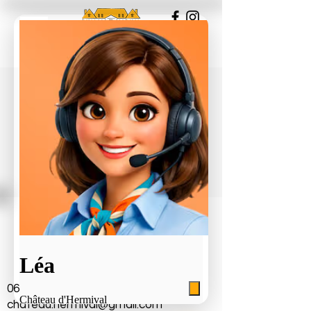
Château d'Hermival
2686 Route de Cormeilles
14100 Hermival-les-Vaux
Adrien legrand
06 64 80 54 09
chateau.hermival@gmail.com