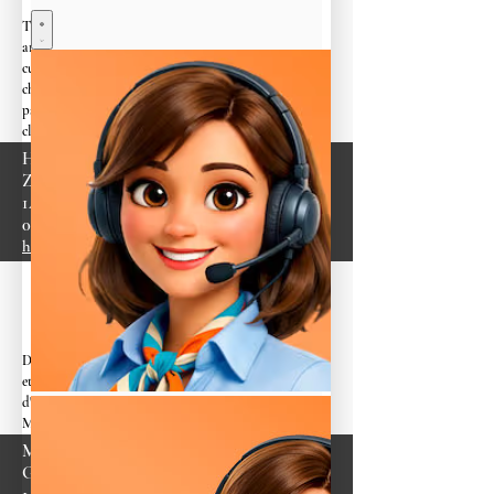
Traiteur d’excellence en Normandie depuis 40
ans.
Amoureux des saveurs et gourmand des plaisirs
culinaires, Honfleur Traiteur, sous la baguette de son
chef et grâce à une équipe d’hommes et de femmes
passionnés par leur métier font de la satisfaction de leurs
clients une priorité absolue.
Honfleur Traiteur
ZA du Plateau
14600 Honfleur
02 31 14 59 70
https://www.honfleurtraiteur.com/
Depuis 2005, la Maison Henri Morel allie cuisine créative
et sens du service pour mettre en scène des événements
d'exception. Entrez dans le monde la Maison Henri
Morel...
Maison Henri Morel
Glatigny