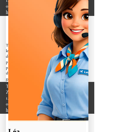
14800 Tourgéville
02 31 65 16 83
https://www.henri-morel.com/
Traiteur et Organisateur de réceptions, spécialisé dans
les événements professionnels (soirée de gala, lancement
de produit, séminaires, convention, inauguration…) et
privés (Réceptions de mariages, anniversaire…), notre
passion est de vous surprendre à travers nos cocktails à
thème, nos buffets animés, nos déjeuners et dîners de
gala.
Traiteur Grandsire
ZAC du Clos Neuf
14840 Démouville
02 31 72 81 51
https://www.grandsire.com/