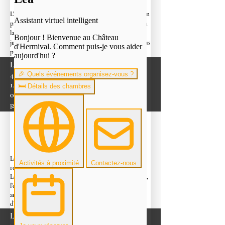
L'enseigne vous accompagne pour organiser la réception
parfaite lors du plus beau jour de votre vie, des fleurs à
la vaisselle, en passant par le personnel. De la veille
jusqu'au lendemain de la célébration, votre traiteur vous
propose une gamme de services variés.​
La Boutique Gourmande
44 rue d'Alençon
14100 lisieux
02 31 32 72 41
page Facebook ici
Loison Traiteur, c’est un traiteur organisateur de
réceptions haut de gamme à Ouistreham.
Depuis 1930,
Loison Traiteur cultive inlassablement le bon et le beau,
l’élégance et ce zeste d’audace créative qui donnent
aux
évènements privés
et
professionnels
un goût
d’encore.
Loison Traiteur