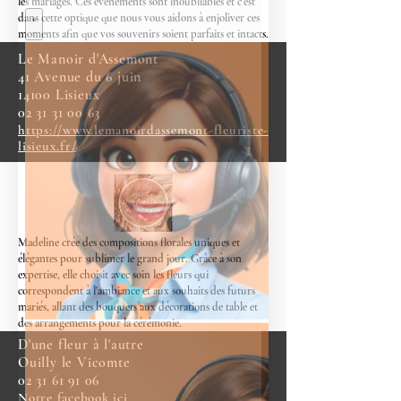
les mariages. Ces événements sont inoubliables et c’est
dans cette optique que nous vous aidons à enjoliver ces
moments afin que vos souvenirs soient parfaits et intacts.
Le Manoir d'Assemont
41 Avenue du 6 juin
14100 Lisieux
02 31 31 00 63
https://www.lemanoirdassemont-fleuriste-
lisieux.fr/
Madeline crée des compositions florales uniques et
élégantes pour sublimer le grand jour. Grâce à son
expertise, elle choisit avec soin les fleurs qui
correspondent à l'ambiance et aux souhaits des futurs
mariés, allant des bouquets aux décorations de table et
des arrangements pour la cérémonie.
D'une fleur à l'autre
Ouilly le Vicomte
02 31 61 91 06
Notre facebook ici