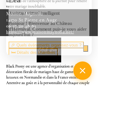
la création de l'atmosphère de la journée pour rendre
votre mariage inoubliable.
Maison Magnolia
14170 St Pierre en Auge
06 37 20 48 83
https://www.maisonmagnolia.net/
Black Peony est une agence d’organisation et de
décoration florale de mariages haut de gamme et
luxueux en Normandie et dans la France entière.
Attentive au goût et à la personnalité de chaque couple
de futurs mariés, l’agence d’organisation de mariage sur-
mesure Black Peony met tout son savoir-faire au service
d’un mariage à votre image, selon vos envies.
Black Peony
11 allée de Cindais
13320 St André sur Orne
02 50 28 67 17
https://www.blackpeony.fr/