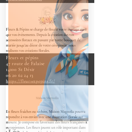
Fleurs & Pépins se charge de fleurir votre mariage ainsi
que vos événements. Depuis la création des vos
accessoires floraux en passant par votre bouquet de
mariée jusqu’au décor de votre cérémonie, nous
réalisons vos créations florales.
Fleurs et pépins
47 route de Falaise
14100 St Désir
06 20 62 24 13
https://fleursetpepins.fr/
En fleurs fraîches ou séchées, Maison Magnolia pourra
répondre à vos envies avec une décoration florale sur
mesure. Je compose en favorisant des fleurs françaises et
européennes.
Les fleurs jouent un rôle important dans