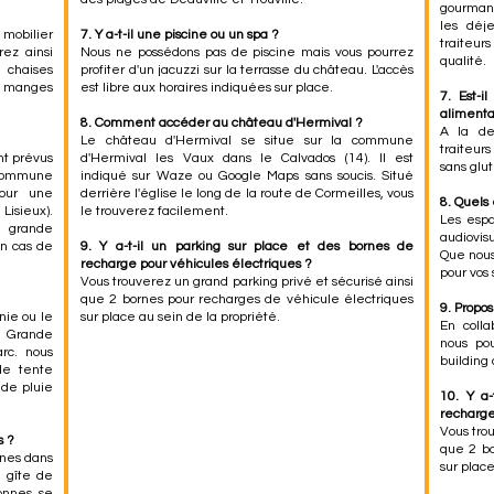
gourmand
les déje
 mobilier
7. Y a-t-il une piscine ou un spa ?
traiteur
rez ainsi
Nous ne possédons pas de piscine mais vous pourrez
qualité.
0 chaises
profiter d'un jacuzzi sur la terrasse du château. L'accès
6 manges
est libre aux horaires indiquées sur place.
7. Est-i
alimenta
8. Comment accéder au château d'Hermival ?
A la de
Le château d'Hermival se situe sur la commune
traiteur
nt prévus
d'Hermival les Vaux dans le Calvados (14). Il est
sans glute
a commune
indiqué sur Waze ou Google Maps sans soucis. Situé
our une
derrière l'église le long de la route de Cormeilles, vous
8. Quels
Lisieux).
le trouverez facilement.
Les espa
e grande
audiovis
en cas de
9. Y a-t-il un parking sur place et des bornes de
Que nou
recharge pour véhicules électriques ?
pour vos
Vous trouverez un grand parking privé et sécurisé ainsi
que 2 bornes pour recharges de véhicule électriques
9. Propo
nie ou le
sur place au sein de la propriété.
En coll
n. Grande
nous po
rc. nous
building
de tente
 de pluie
10. Y a-
recharge
Vous tro
s ?
que 2 bo
nnes dans
sur place
 gîte de
onnes se