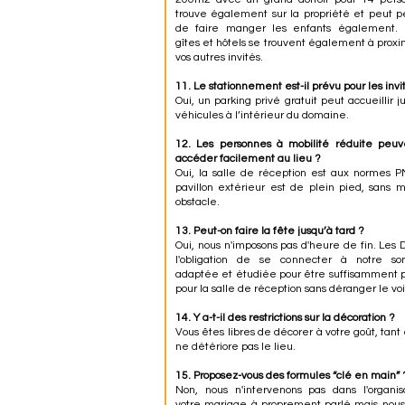
trouve également sur la propriété et peut 
de faire manger les enfants également. P
gîtes et hôtels se trouvent également à proxi
vos autres invités.
11. Le stationnement est-il prévu pour les invi
Oui, un parking privé gratuit peut accueillir j
véhicules à l’intérieur du domaine.
12. Les personnes à mobilité réduite peuve
accéder facilement au lieu ?
Oui, la salle de réception est aux normes 
pavillon extérieur est de plein pied, sans 
obstacle.
13. Peut-on faire la fête jusqu’à tard ?
Oui, nous n'imposons pas d'heure de fin. Les 
l'obligation de se connecter à notre sono
adaptée et étudiée pour être suffisamment 
pour la salle de réception sans déranger le vo
14. Y a-t-il des restrictions sur la décoration ?
Vous êtes libres de décorer à votre goût, tant
ne détériore pas le lieu.
15. Proposez-vous des formules “clé en main” 
Non, nous n'intervenons pas dans l'organis
votre mariage à proprement parlé mais nous