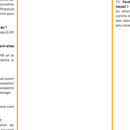
11. Peut
permettre
travail ?
lusieurs
En effet
mité pour
comité d
des séjo
pour plus
tés ?
usqu’à 60
nt-elles
PMR et le
marche ni
DJs ayant
risation
puissante
isinage.
 que cela
?
ation de
 pouvons