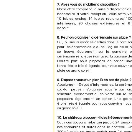
7. Avez vous du mobilier à disposition ?
Notre offre comprend la mise à disposition de
nécessaire à votre réception. Vous retrouve
10 tables rondes, 14 tables rectangles, 10
intérieures, 90 chaises extérieures et 
debout
8. Peut-on organiser la cérémonie sur place ?
Oui, plusieurs espaces dédiés dans le parc so
pour les cérémonies laïques. L'église de l
se trouve également sur le domaine p
cérémonie religieuse (voir avec la paroisse de 
D'autre part nous proposons en option un
tente étoile très élégante pour vous couvrir 
pluie ou grand soleil !
9. Disposez-vous d’un plan B en cas de pluie ?
Absolument. En cas d’intempéries, la cérémo
cocktail peuvent s'organiser sous le pavillo
structure évènementiel couverte sur le pa
proposons également en option une gran
étoile très élégante pour vous couvrir en cas
ou grand soleil !
10. Le château propose-t-il des hébergement
Oui, nous pouvons héberger jusqu’à 24 perso
nos chambres et suites dans le château. Un
200m2 avec un grand dortoir pour 14 pers