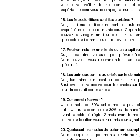
vous faire profiter de nos contacts et 
expérience pour vous accompagner sur les pré
16. Les feux d'artifices sont ils autorisées ?
Non, les feux d'artifices ne sont pas autoris
propriété selon accord municipaux. Cependa
pouvez envisager un feu de jour ou en
spectacle de flammes ou autres avec notre ac
17. Peut-on installer une tente ou un chapite
Oui, sur certaines zones du parc prévues à c
Nous pouvons vous recommander des pres
spécialisés.
18. Les animaux sont ils autorisés sur le doma
Non, les animaux ne sont pas admis sur la p
Sauf avec notre accord pour les photos sur
seul du cocktail par exemple
19. Comment réserver ?
Un acompte de 30% est demandé pour bl
date. Un autre acompte de 30% est demandé
avant le solde à régler 2 mois avant le ma
contrat de location vous sera remis pour signat
20. Quels sont les modes de paiement accept
Nous acceptons les paiements par virement
ou carte bancaire.