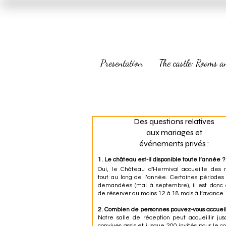
Presentation
The castle: Rooms a
Des questions relatives
aux mariages et
événements privés :
1. Le château est-il disponible toute l’année ?
Oui, le Château d'Hermival accueille des 
tout au long de l’année. Certaines périodes 
demandées (mai à septembre), il est donc c
de réserver au moins 12 à 18 mois à l’avance.
2. Combien de personnes pouvez-vous accueill
Notre salle de réception peut accueillir ju
convives assis et jusque 200 invités pour le co