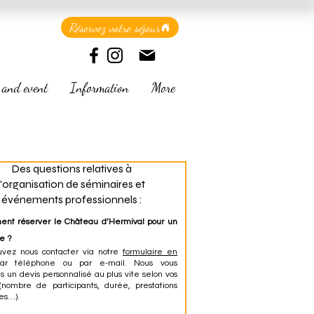
Réservez votre séjour
 and event
Information
More
Des questions relatives à
l'organisation de séminaires et
événements professionnels :
ent réserver le Château d’Hermival pour un
e ?
uvez nous contacter via notre
formulaire en
ar téléphone ou par e-mail. Nous vous
s un devis personnalisé au plus vite selon vos
(nombre de participants, durée, prestations
es…).