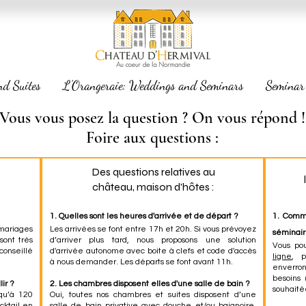
nd Suites
L'Orangeraie: Weddings and Seminars
Seminar
Vous vous posez la question ? On vous répond !
Foire aux questions :
Des questions relatives au
château, maison d'hôtes :
1. Quelles sont les heures d'arrivée et de départ ?
1. Comm
mariages
Les arrivées se font entre 17h et 20h. Si vous prévoyez
séminair
sont très
d’arriver plus tard, nous proposons une solution
Vous po
onseillé
d'arrivée autonome avec boite à clefs et code d'accès
ligne
, p
à nous demander. Les départs se font avant 11h.
enverron
besoins 
ir ?
2. Les chambres disposent elles d'une salle de bain ?
souhaité
squ’à 120
Oui, toutes nos chambres et suites disposent d’une
cktail en
salle de bain privative avec douche et/ou baignoire,