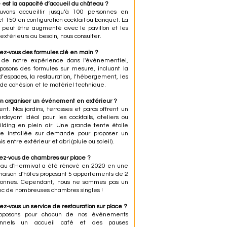
e est la capacité d’accueil du château ?
uvons accueillir jusqu’à 100 personnes en
et 150 en configuration cocktail ou banquet. La
 peut être augmenté avec le pavillon et les
extérieurs au besoin, nous consulter.
sez-vous des formules clé en main ?
t de notre expérience dans l'événementiel,
posons des formules sur mesure, incluant la
 d’espaces, la restauration, l’hébergement, les
s de cohésion et le matériel technique.
on organiser un événement en extérieur ?
nt. Nos jardins, terrasses et parcs offrent un
rdoyant idéal pour les cocktails, ateliers ou
lding en plein air. Une grande tente étoile
re installée sur demande pour proposer un
 entre extérieur et abri (pluie ou soleil).
sez-vous de chambres sur place ?
eau d'Hermival a été rénové en 2020 en une
aison d'hôtes proposant 5 appartements de 2
sonnes. Cependant, nous ne sommes pas un
ec de nombreuses chambres singles !
sez-vous un service de restauration sur place ?
oposons pour chacun de nos événements
ionnels un accueil café et des pauses