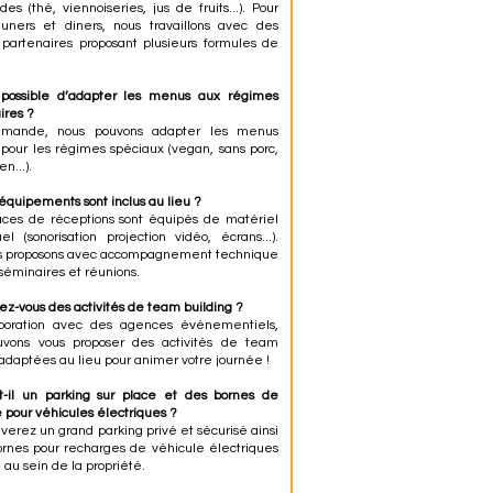
es (thé, viennoiseries, jus de fruits...). Pour
uners et diners, nous travaillons avec des
s partenaires proposant plusieurs formules de
l possible d’adapter les menus aux régimes
ires ?
mande, nous pouvons adapter les menus
s pour les régimes spéciaux (vegan, sans porc,
n...).
 équipements sont inclus au lieu ?
ces de réceptions sont équipés de matériel
uel (sonorisation projection vidéo, écrans...).
s proposons avec accompagnement technique
 séminaires et réunions.
sez-vous des activités de team building ?
aboration avec des agences événementiels,
uvons vous proposer des activités de team
 adaptées au lieu pour animer votre journée !
t-il un parking sur place et des bornes de
 pour véhicules électriques ?
uverez un grand parking privé et sécurisé ainsi
rnes pour recharges de véhicule électriques
 au sein de la propriété.