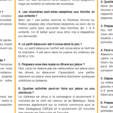
2. Quell
linge de toilette et articles de courtoisie.
Nous po
réunion 
r ?
3. Les chambres sont-elles adaptées aux famille et
capacité
r rendez-
aux enfants ?
espaces 
onnalisé.
Bien sûr ! Les suites comme la Richard, Emma ou
ormulaire
Rollon propose des chambres séparées au sein de la
3. Propo
même suite pour accueillir des familles de 1 à 4
Oui, for
enfants. Un lit bébé peut vous être mis à disposition
nous pro
sur demande.
location
di après-
activité
du mardi
4. Le petit-déjeuner est-il inclus dans le prix ?
nement du
Oui, un petit-déjeuner buffet est inclus dans le tarif de
4. Peut-
la chambre. Il est servi dans la cuisine du château de
Absolume
8h30 à 10h.
cadre ve
és ?
team bui
rtenaires
5. Proposez-vous des repas ou dîners sur place ?
peut êt
 que nous
Non, nous ne faisons pas de restauration sur place pour
compromis
alisme.
les diners ou déjeuner. Cependant, une petite
 propres
épicerie sur place vous permettra d'acheter quelques
5. Dispo
ar notre
collations ou boissons.
Le chât
grande m
6. Quelles activités peut-on faire sur place ou aux
à 8 per
alentours ?
hôtel av
ment les
Le château se situe à la campagne à seulement 5
r reste à
minutes de la ville de Lisieux et sa Basilique. Nous
6. Propo
nseiller
sommes également sur la même commune que le
Nous pr
.
Parc Zoologique CERZA et à seulement 20 minutes
profess
des plages de Deauville et Trouville.