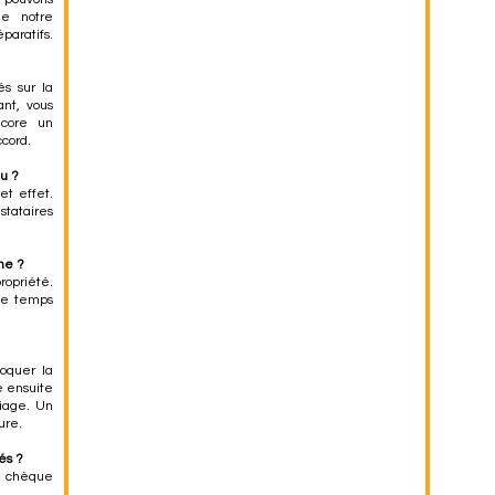
de notre
paratifs.
és sur la
nt, vous
core un
cord.
au ?
et effet.
tataires
ine ?
ropriété.
 le temps
oquer la
 ensuite
riage. Un
ure.
és ?
, chèque