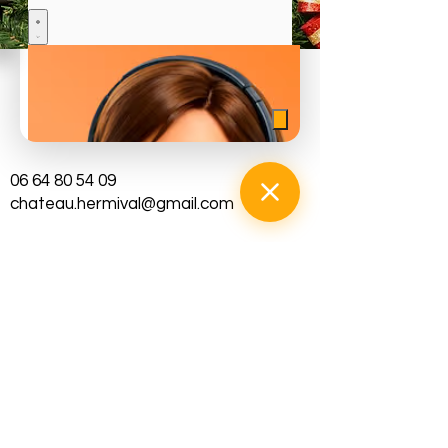
Château d'Hermival
2686 Route de Cormeilles
14100 Hermival-les-Vaux
Adrien legrand
06 64 80 54 09
chateau.hermival@gmail.com