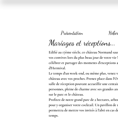
Présentation
Hébe
Mariages
et réceptions...
Edifié au 17ème siècle, ce château Normand sau
vos convives lors du plus beau jour de votre vie 
célébrer et partager des moments d'exceptions
d'Hermival.
Le temps d'un week-end, ou même plus, venez vi
château avec vos proches. Prenez place dans l'O
salle de réception pouvant accueillir une centai
personnes, pleine de charme avec ses grandes a
sur le parc et le château.
Profitez de notre grand parc de 2 hectares, arbor
pour y organiser votre cocktail. Un pavillon de
permettra de mettre vos invités à l'abri en cas 
temps.