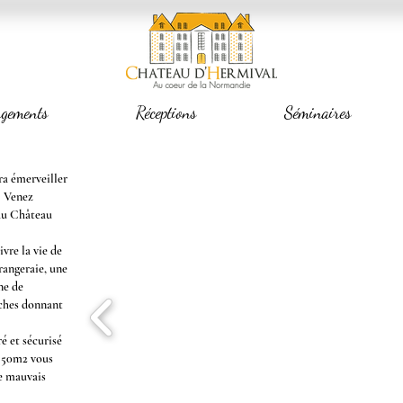
rgements
Réceptions
Séminaires
ra émerveiller
! Venez
 au Château
vre la vie de
rangeraie, une
ne de
rches donnant
é et sécurisé
 150m2 vous
de mauvais