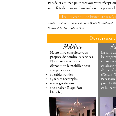
Pensée et équipée pour recevoir votre réception
votre fête de mariage dans un lieu exceptionnel.
Découvrez notre brochure 2026/
photos by : Pascal Lecoeur, Gregory Gouin, Marc Chazelle,
Mellin /
Video by : Lapland Prod
Des services 
Mobilier
Au
Notre offre complète vous
La salle d
propose de nombreux services.
l'Orangera
Nous vous mettons à
sonorisati
disposition le mobilier pour
éclairage 
100 personnes :
d'un vidéo
10 tables rondes
d'écrans. 
14 tables rectangles
nécessaires
6 manges debout
pour facil
100 chaises (Napoléon
et lui gara
blanche).