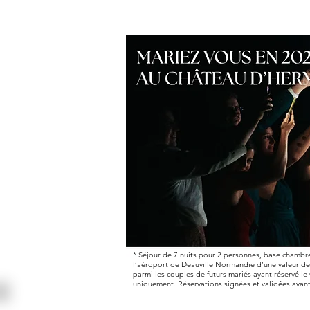
* Séjour de 7 nuits pour 2 personnes, base chambr
l’aéroport de Deauville Normandie d’une valeur de 
parmi les couples de futurs mariés ayant réservé l
uniquement. Réservations signées et validées avan