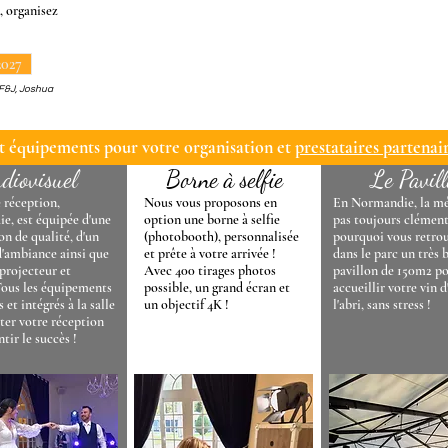
, organisez
2027
 F&J, Joshua
et équipements pour votre organisation et
prestataires partenair
diovisuel
Borne à selfie
Le Pavil
e réception,
Nous vous proposons en
En Normandie, la mé
ie, est équipée d'une
option une borne à selfie
pas toujours clément
on de qualité, d'un
(photobooth), personnalisée
pourquoi vous retro
d'ambiance ainsi que
et prête à votre arrivée !
dans le parc un très 
projecteur et
Avec 400 tirages photos
pavillon de 150m2 p
Tous les équipements
possible, un grand écran et
accueillir votre vin 
 et intégrés à la salle
un objectif 4K !
l'abri, sans stress !
iter votre réception
ntir le succès !