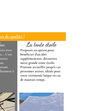
es de qualité !
lon
La tente étoile
téo n'est
Proposée en option pour
e... C'est
bénéficier d'un abri
uverez
supplémentaire, découvrez
bau
notre grande tente étoile.
ouvant
Pouvant accueillir jusqu'à 150
d'honneur à
personnes assises, idéale pour
votre cérémonie laïque en cas
de mauvais temps.