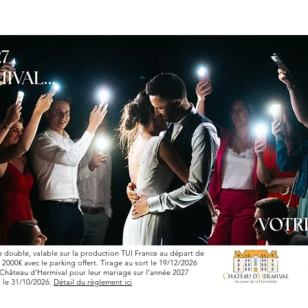
e double, valable sur la production TUI France au départ de
2000€ avec le parking offert. Tirage au sort le 19/12/2026
e Château d’Hermival pour leur mariage sur l’année 2027
t le 31/10/2026.
Détail du règlement ici